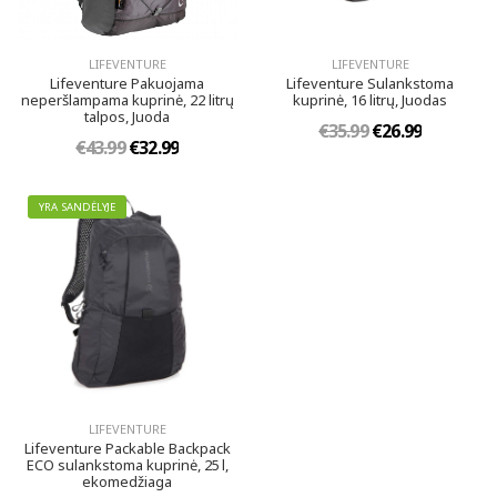
LIFEVENTURE
LIFEVENTURE
Lifeventure Pakuojama
Lifeventure Sulankstoma
neperšlampama kuprinė, 22 litrų
kuprinė, 16 litrų, Juodas
talpos, Juoda
€35.99
€26.99
€43.99
€32.99
YRA SANDĖLYJE
LIFEVENTURE
Lifeventure Packable Backpack
ECO sulankstoma kuprinė, 25 l,
ekomedžiaga