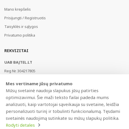
Mano krepšelis
Prisijungti / Registruotis
Taisyklės ir sąlygos
Privatumo politika
REKVIZITAI
UAB BAJTEL.LT
Reg Nr. 304217805
Vikingų g. 3, Vilnius, LT-02182, Lietuva
Mes vertiname jūsų privatumo
Swedbank, HABALT22
Mūsų svetainė naudoja slapukus jūsų patirties
LT177300010146217453
optimizavimui. Šie maži teksto failai padeda mums
analizuoti, kaip vartotojai sąveikauja su svetaine, leidžia
personalizuoti turinį ir tobulinti funkcionalumą. Tęsdami
svetainės naudojimą sutinkate su mūsų slapukų politika.
Rodyti detales