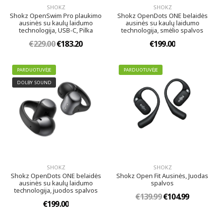
SHOKZ
SHOKZ
Shokz OpenSwim Pro plaukimo
Shokz OpenDots ONE belaidės
ausinės su kaulų laidumo
ausinės su kaulų laidumo
technologija, USB-C, Pilka
technologija, smėlio spalvos
€229.00
€183.20
€199.00
PARDUOTUVĖJE
PARDUOTUVĖJE
DOLBY SOUND
SHOKZ
SHOKZ
Shokz OpenDots ONE belaidės
Shokz Open Fit Ausinės, Juodas
ausinės su kaulų laidumo
spalvos
technologija, juodos spalvos
€139.99
€104.99
€199.00