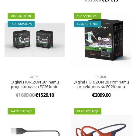
YRA SANDĖLYJE
YRA SANDĖLYJE
FC26 KUPONAS
FC26 KUPONAS
XGIMI
XGIMI
„Xgimi HORIZON 20“ namų
„Xgimi HORIZON 20 Pro“ namų
projektorius su FC26 kodu
projektorius su FC26 kodu
€1699.00
€1529.10
€2099.00
PARDUOTUVĖJE
PARDUOTUVĖJE