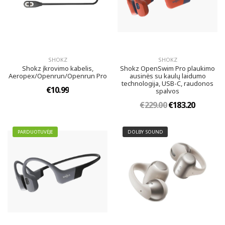
SHOKZ
SHOKZ
Shokz įkrovimo kabelis,
Shokz OpenSwim Pro plaukimo
Aeropex/Openrun/Openrun Pro
ausinės su kaulų laidumo
technologija, USB-C, raudonos
€10.99
spalvos
€229.00
€183.20
PARDUOTUVĖJE
DOLBY SOUND