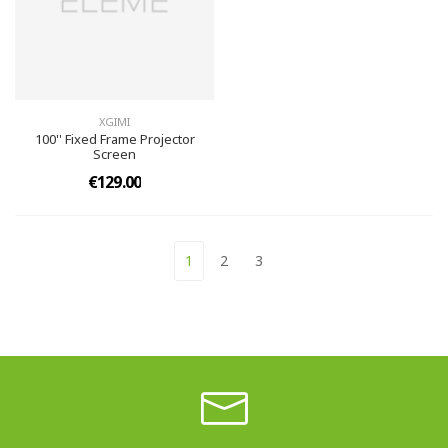
XGIMI
100'' Fixed Frame Projector
Screen
€129.00
1
2
3