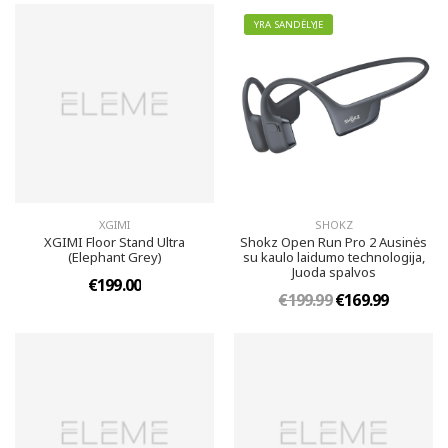
YRA SANDĖLYJE
XGIMI
SHOKZ
XGIMI Floor Stand Ultra
Shokz Open Run Pro 2 Ausinės
(Elephant Grey)
su kaulo laidumo technologija,
Juoda spalvos
€199.00
€199.99
€169.99