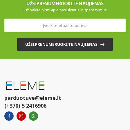
UŽSIPRENUMERUOKITE NAUJIENAS
Sužinokite pirmi apie pasiūlymus ir išpardavimus!
UŽSIPRENUMERUOKITE NAUJIENAS
parduotuve@eleme.lt
(+370) 5 2416906