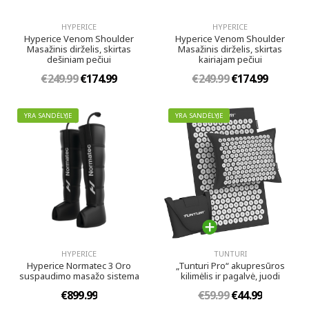
HYPERICE
HYPERICE
Hyperice Venom Shoulder
Hyperice Venom Shoulder
Masažinis dirželis, skirtas
Masažinis dirželis, skirtas
dešiniam pečiui
kairiajam pečiui
€249.99
€174.99
€249.99
€174.99
YRA SANDĖLYJE
YRA SANDĖLYJE
HYPERICE
TUNTURI
Hyperice Normatec 3 Oro
„Tunturi Pro“ akupresūros
suspaudimo masažo sistema
kilimėlis ir pagalvė, juodi
€899.99
€59.99
€44.99