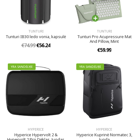
TUNTURI
TUNTURI
Tunturi IB30 ledo vonia, kapsulė
Tunturi Pro Acupressure Mat
And Pillow, Mint
€74.99
€56.24
€59.99
YRA SANDĖLYJE
YRA SANDĖLYJE
HYPERICE
HYPERICE
Hyperice Hypervolt 2 &
Hyperice Kuprinė Normatec 3,
Hypervolt 2 Pro Dėklas, Juodas
Juoda