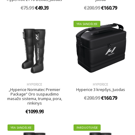
€75.99
€49.39
€200.99
€160.79
YRA SANDĖLYJE
HYPERICE
HYPERICE
„Hyperice Normatec Premier
Hyperice 3 krepšys, Juodas
Package“ Oro suspaudimo
€200.99
€160.79
masažo sistema, trumpa, pora,
rinkinys
€1099.99
YRA SANDĖLYJE
PARDUOTUVĖJE