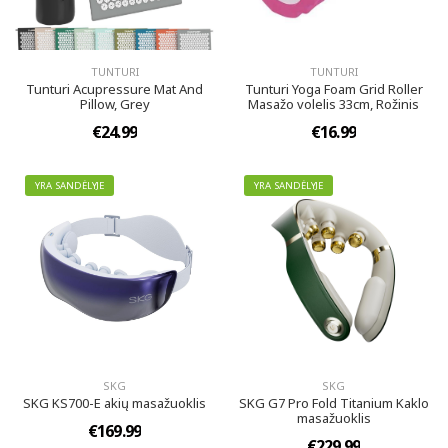
TUNTURI
TUNTURI
Tunturi Acupressure Mat And
Tunturi Yoga Foam Grid Roller
Pillow, Grey
Masažo volelis 33cm, Rožinis
€24.99
€16.99
YRA SANDĖLYJE
YRA SANDĖLYJE
SKG
SKG
SKG KS700-E akių masažuoklis
SKG G7 Pro Fold Titanium Kaklo
masažuoklis
€169.99
€229.99