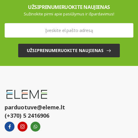
UŽSIPRENUMERUOKITE NAUJIENAS
Sužinokite pirmi apie pasiūlymus ir išpardavimus!
UŽSIPRENUMERUOKITE NAUJIENAS
parduotuve@eleme.lt
(+370) 5 2416906