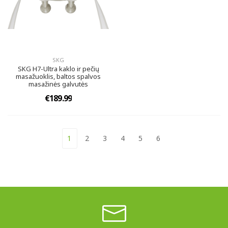
SKG
SKG H7-Ultra kaklo ir pečių
masažuoklis, baltos spalvos
masažinės galvutės
€189.99
1
2
3
4
5
6