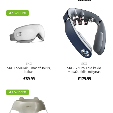
YRA SANDĖLYJE
SKG
SKG
SKG ES500 akių masažuoklis,
SKG G7 Pro-Fold kaklo
baltas
masažuoklis, mėlynas
€89.99
€179.99
YRA SANDĖLYJE