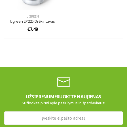
UGREEN
Ugreen LP225 Drėkintuvas
€7.49
UŽSIPRENUMERUOKITE NAUJIENAS
Sužinokite pirmi apie pasiūlymus ir išpardavimus!