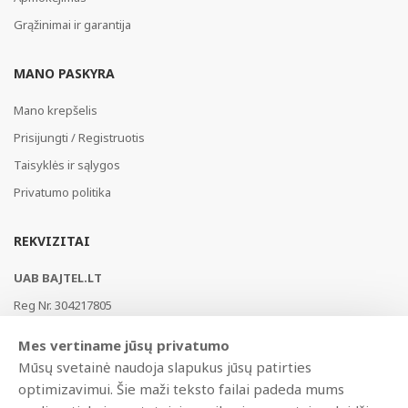
Grąžinimai ir garantija
MANO PASKYRA
Mano krepšelis
Prisijungti / Registruotis
Taisyklės ir sąlygos
Privatumo politika
REKVIZITAI
UAB BAJTEL.LT
Reg Nr. 304217805
Vikingų g. 3, Vilnius, LT-02182, Lietuva
Mes vertiname jūsų privatumo
Swedbank, HABALT22
Mūsų svetainė naudoja slapukus jūsų patirties
LT177300010146217453
optimizavimui. Šie maži teksto failai padeda mums