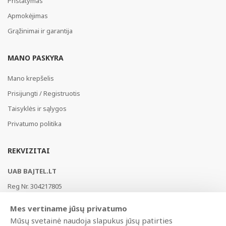
Pristatymas
Apmokėjimas
Grąžinimai ir garantija
MANO PASKYRA
Mano krepšelis
Prisijungti / Registruotis
Taisyklės ir sąlygos
Privatumo politika
REKVIZITAI
UAB BAJTEL.LT
Reg Nr. 304217805
Vikingų g. 3, Vilnius, LT-02182, Lietuva
Mes vertiname jūsų privatumo
Swedbank, HABALT22
Mūsų svetainė naudoja slapukus jūsų patirties
LT177300010146217453