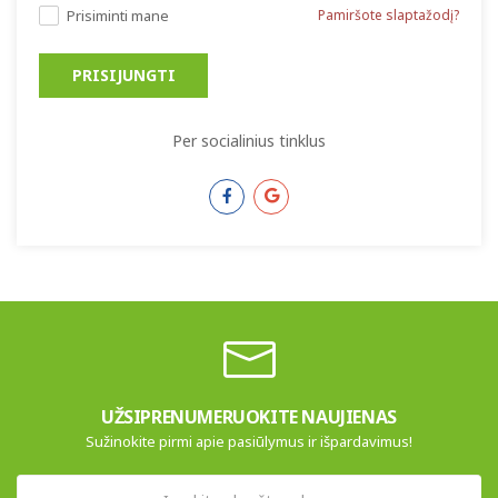
Prisiminti mane
Pamiršote slaptažodį?
PRISIJUNGTI
Per socialinius tinklus
UŽSIPRENUMERUOKITE NAUJIENAS
Sužinokite pirmi apie pasiūlymus ir išpardavimus!