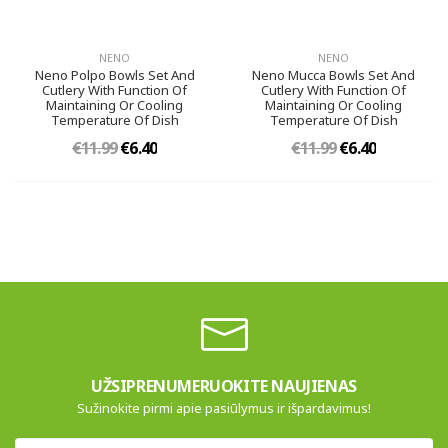
NENO
NENO
Neno Polpo Bowls Set And
Neno Mucca Bowls Set And
Cutlery With Function Of
Cutlery With Function Of
Maintaining Or Cooling
Maintaining Or Cooling
Temperature Of Dish
Temperature Of Dish
€11.99
€6.40
€11.99
€6.40
UŽSIPRENUMERUOKITE NAUJIENAS
Sužinokite pirmi apie pasiūlymus ir išpardavimus!