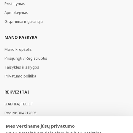
Pristatymas
Apmokėjimas
Grąžinimai ir garantija
MANO PASKYRA
Mano krepšelis
Prisijungti / Registruotis
Taisyklės ir sąlygos
Privatumo politika
REKVIZITAI
UAB BAJTEL.LT
Reg Nr. 304217805
Vikingų g. 3, Vilnius, LT-02182, Lietuva
Mes vertiname jūsų privatumo
Swedbank, HABALT22