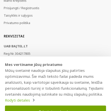
Mano krepšelis
Prisijungti / Registruotis
Taisyklės ir sąlygos
Privatumo politika
REKVIZITAI
UAB BAJTEL.LT
Reg Nr. 304217805
Vikingų g. 3, Vilnius, LT-02182, Lietuva
Mes vertiname jūsų privatumo
Swedbank, HABALT22
Mūsų svetainė naudoja slapukus jūsų patirties
LT177300010146217453
optimizavimui. Šie maži teksto failai padeda mums
analizuoti, kaip vartotojai sąveikauja su svetaine, leidžia
personalizuoti turinį ir tobulinti funkcionalumą. Tęsdami
svetainės naudojimą sutinkate su mūsų slapukų politika.
Rodyti detales