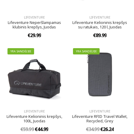
LIFEVENTURE
LIFEVENTURE
Lifeventure Neperšlampamas
Lifeventure Kelioninis krepšys
klubinis krepšys, Juodas
su ratukais, 120 l, Juodas
€29.99
€89.99
YRA SANDĖLYJE
YRA SANDĖLYJE
LIFEVENTURE
LIFEVENTURE
Lifeventure Kelioninis krepšys,
Lifeventure RFID Travel Wallet,
100L, Juodas
Recycled, Grey
€59.99
€44.99
€34.99
€26.24