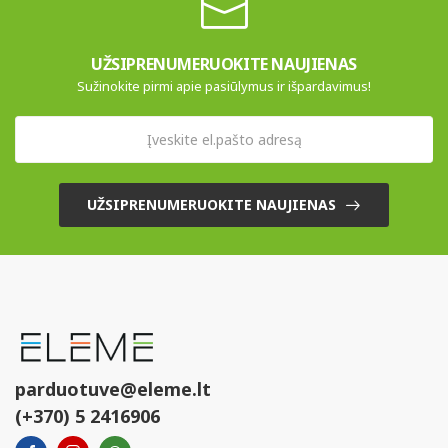
UŽSIPRENUMERUOKITE NAUJIENAS
Sužinokite pirmi apie pasiūlymus ir išpardavimus!
UŽSIPRENUMERUOKITE NAUJIENAS
parduotuve@eleme.lt
(+370) 5 2416906