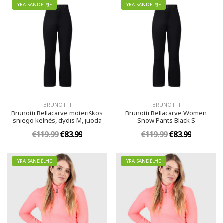
YRA SANDĖLYJE
YRA SANDĖLYJE
BRUNOTTI
BRUNOTTI
Brunotti Bellacarve moteriškos
Brunotti Bellacarve Women
sniego kelnės, dydis M, juoda
Snow Pants Black S
€119.99
€83.99
€119.99
€83.99
YRA SANDĖLYJE
YRA SANDĖLYJE