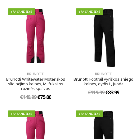
YRA SANDĖLYJE
YRA SANDĖLYJE
BRUNOTTI
BRUNOTTI
Brunotti Whitewater Moteriškos
Brunotti Footrail vyriškos sniego
slidinėjimo kelnės, M, fuksijos
kelnės, dydis L, juoda
rožinės spalvos
€119.99
€83.99
€149.99
€75.00
YRA SANDĖLYJE
YRA SANDĖLYJE