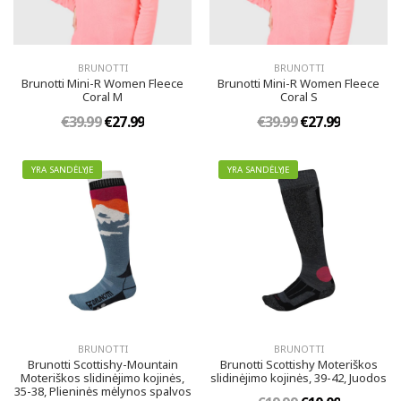
BRUNOTTI
BRUNOTTI
Brunotti Mini-R Women Fleece
Brunotti Mini-R Women Fleece
Coral M
Coral S
€39.99
€27.99
€39.99
€27.99
YRA SANDĖLYJE
YRA SANDĖLYJE
BRUNOTTI
BRUNOTTI
Brunotti Scottishy-Mountain
Brunotti Scottishy Moteriškos
Moteriškos slidinėjimo kojinės,
slidinėjimo kojinės, 39-42, Juodos
35-38, Plieninės mėlynos spalvos