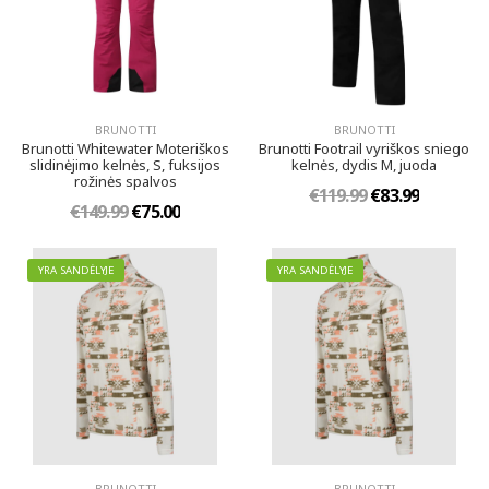
BRUNOTTI
BRUNOTTI
Brunotti Whitewater Moteriškos
Brunotti Footrail vyriškos sniego
slidinėjimo kelnės, S, fuksijos
kelnės, dydis M, juoda
rožinės spalvos
€119.99
€83.99
€149.99
€75.00
YRA SANDĖLYJE
YRA SANDĖLYJE
BRUNOTTI
BRUNOTTI