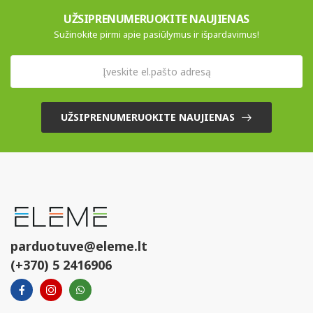
UŽSIPRENUMERUOKITE NAUJIENAS
Sužinokite pirmi apie pasiūlymus ir išpardavimus!
UŽSIPRENUMERUOKITE NAUJIENAS
parduotuve@eleme.lt
(+370) 5 2416906