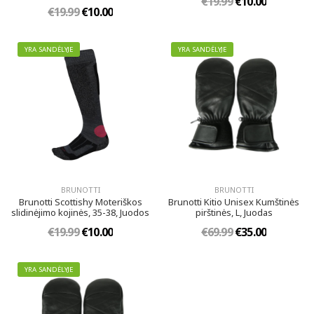
€19.99
€10.00
€19.99
€10.00
YRA SANDĖLYJE
YRA SANDĖLYJE
BRUNOTTI
BRUNOTTI
Brunotti Scottishy Moteriškos
Brunotti Kitio Unisex Kumštinės
slidinėjimo kojinės, 35-38, Juodos
pirštinės, L, Juodas
€19.99
€10.00
€69.99
€35.00
YRA SANDĖLYJE