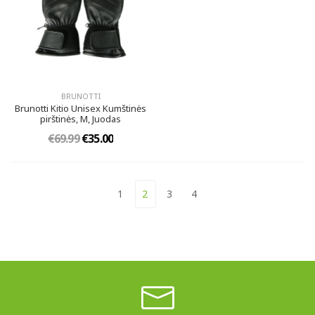
BRUNOTTI
Brunotti Kitio Unisex Kumštinės
pirštinės, M, Juodas
€69.99
€35.00
1
2
3
4