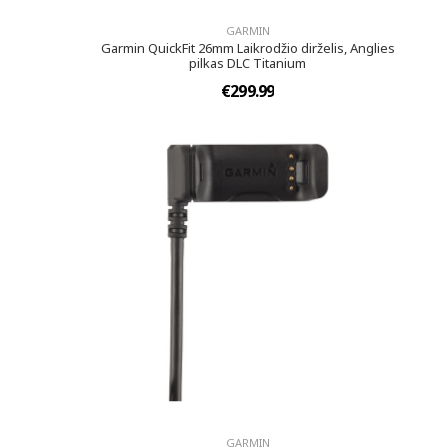
GARMIN
Garmin QuickFit 26mm Laikrodžio dirželis, Anglies
pilkas DLC Titanium
€299.99
GARMIN