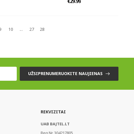
€29.99
9
10
...
27
28
UŽSIPRENUMERUOKITE NAUJIENAS
REKVIZITAI
UAB BAJTEL.LT
Reg Nr. 304217805