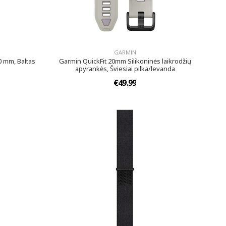
GARMIN
0 mm, Baltas
Garmin QuickFit 20mm Silikoninės laikrodžių
apyrankės, Šviesiai pilka/levanda
€49.99