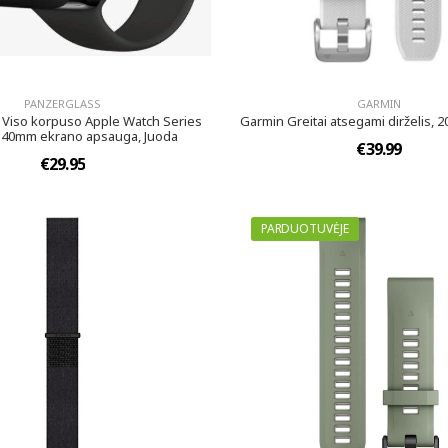
PANZERGLASS
GARMIN
 Viso korpuso Apple Watch Series
Garmin Greitai atsegami dirželis, 2
 40mm ekrano apsauga, Juoda
€39.99
€29.95
PARDUOTUVĖJE