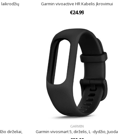
 laikrodžių
Garmin vivoactive HR Kabelis įkrovimui
€24.99
GARMIN
io dirželiai,
Garmin vivosmart 5, dirželis, L -dydžio, Juoda