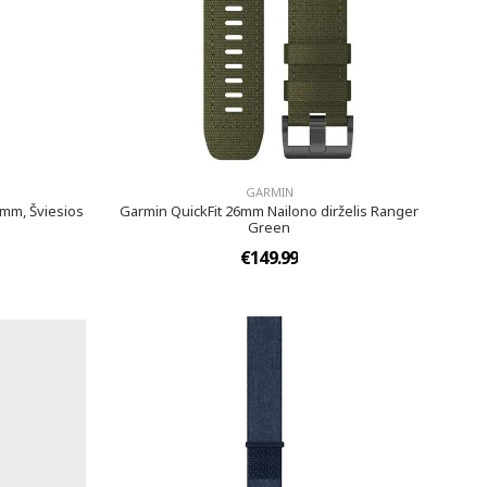
GARMIN
 mm, Šviesios
Garmin QuickFit 26mm Nailono dirželis Ranger
Green
€149.99