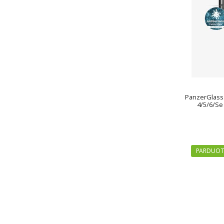
PanzerGlass
4/5/6/Se
PARDUOT