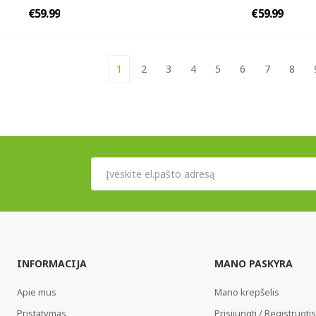
€59.99
€59.99
1
2
3
4
5
6
7
8
INFORMACIJA
MANO PASKYRA
Apie mus
Mano krepšelis
Pristatymas
Prisijungti / Registruotis