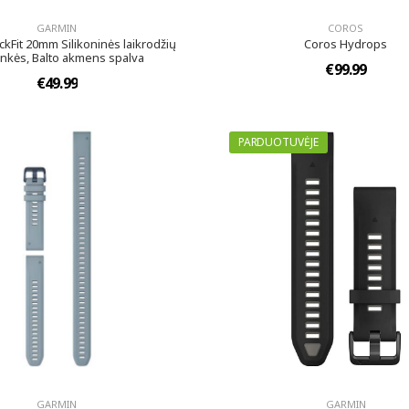
GARMIN
COROS
kFit 20mm Silikoninės laikrodžių
Coros Hydrops
nkės, Balto akmens spalva
€99.99
€49.99
PARDUOTUVĖJE
GARMIN
GARMIN