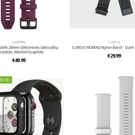
GARMIN
COROS
kFit 20mm Silikoninės laikrodžių
COROS NOMAD Nylon Band - Dark 
rankės, Merlot/Graphite
€29.99
€49.99
ĖLYJE