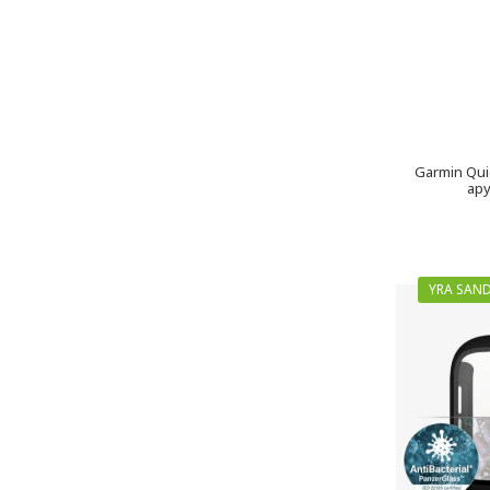
Garmin Quic
apy
YRA SAND