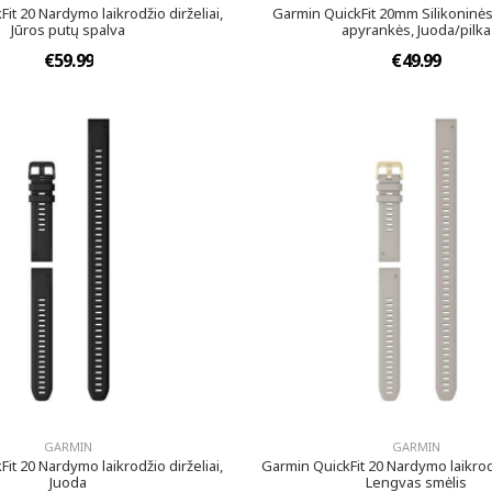
it 20 Nardymo laikrodžio dirželiai,
Garmin QuickFit 20mm Silikoninės
Jūros putų spalva
apyrankės, Juoda/pilka
€59.99
€49.99
GARMIN
GARMIN
it 20 Nardymo laikrodžio dirželiai,
Garmin QuickFit 20 Nardymo laikrodž
Juoda
Lengvas smėlis