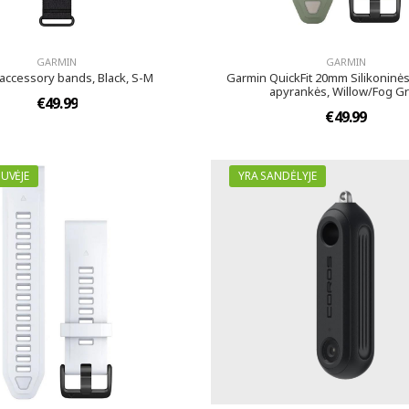
GARMIN
GARMIN
accessory bands, Black, S-M
Garmin QuickFit 20mm Silikoninės
apyrankės, Willow/Fog G
€49.99
€49.99
UVĖJE
YRA SANDĖLYJE