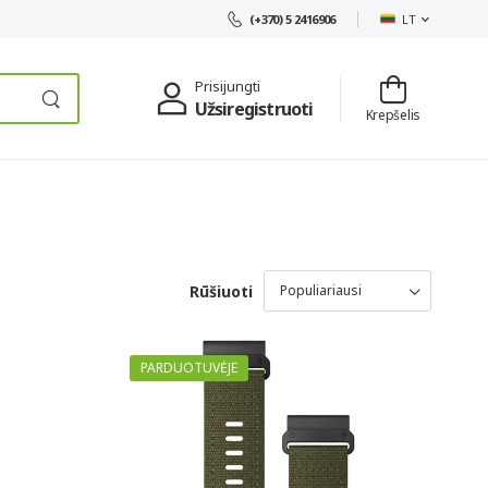
LT
(+370) 5 2416906
Prisijungti
Užsiregistruoti
Krepšelis
Rūšiuoti
PARDUOTUVĖJE