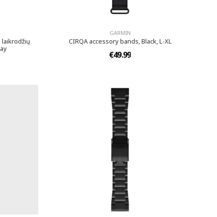
GARMIN
 laikrodžių
CIRQA accessory bands, Black, L-XL
ray
€49.99