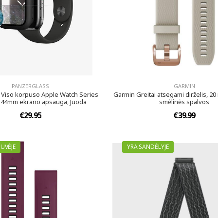
PANZERGLASS
GARMIN
 Viso korpuso Apple Watch Series
Garmin Greitai atsegami dirželis, 20
 44mm ekrano apsauga, Juoda
smėlinės spalvos
€29.95
€39.99
UVĖJE
YRA SANDĖLYJE