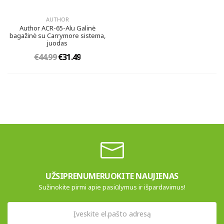
AUTHOR
Author ACR-65-Alu Galinė
bagažinė su Carrymore sistema,
juodas
€44.99
€31.49
UŽSIPRENUMERUOKITE NAUJIENAS
Sužinokite pirmi apie pasiūlymus ir išpardavimus!