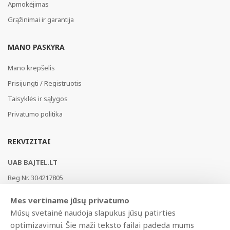
Apmokėjimas
Grąžinimai ir garantija
MANO PASKYRA
Mano krepšelis
Prisijungti / Registruotis
Taisyklės ir sąlygos
Privatumo politika
REKVIZITAI
UAB BAJTEL.LT
Reg Nr. 304217805
Vikingų g. 3, Vilnius, LT-02182, Lietuva
Mes vertiname jūsų privatumo
Swedbank, HABALT22
Mūsų svetainė naudoja slapukus jūsų patirties
LT177300010146217453
optimizavimui. Šie maži teksto failai padeda mums