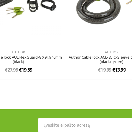
AUTHOR
AUTHOR
le lock AUL FlexGuard-8 X9 l.940mm
Author Cable lock ACL-85 C-Sleeve
(black)
(black/green)
€27.99
€19.59
€19.99
€13.99