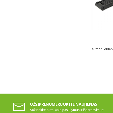
Author Foldab
UŽSIPRENUMERUOKITE NAUJIENAS
Sužinokite pirmi apie pasiūlymus ir išpardavimus!