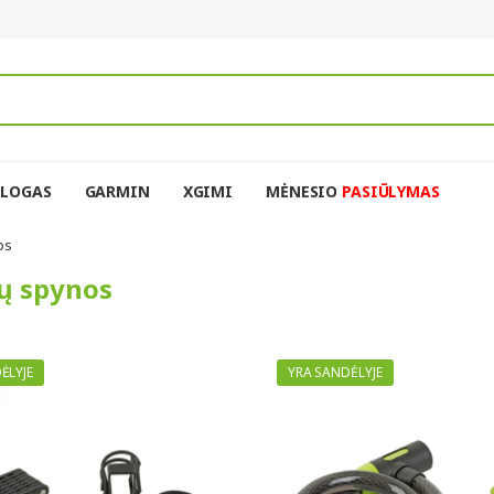
BLOGAS
GARMIN
XGIMI
MĖNESIO
PASIŪLYMAS
os
ių spynos
ĖLYJE
YRA SANDĖLYJE