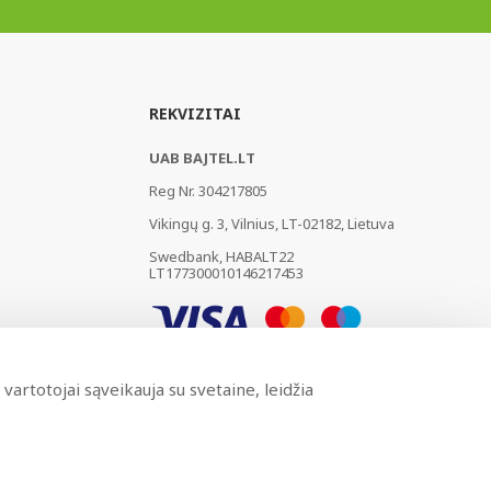
REKVIZITAI
UAB BAJTEL.LT
Reg Nr. 304217805
Vikingų g. 3, Vilnius, LT-02182, Lietuva
Swedbank, HABALT22
LT177300010146217453
vartotojai sąveikauja su svetaine, leidžia
Sukurta
BRANDO.PRO