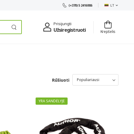
LT
(+370) 5 2416906
Prisijungti
Užsiregistruoti
Krepšelis
Rūšiuoti
YRA SANDĖLYJE