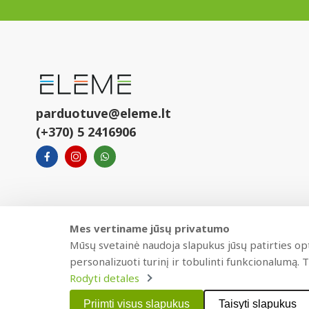
parduotuve@eleme.lt
(+370) 5 2416906
Mes vertiname jūsų privatumo
Mūsų svetainė naudoja slapukus jūsų patirties opt
personalizuoti turinį ir tobulinti funkcionalumą.
Rodyti detales
Copyright © 2022 BAJTEL.LT UAB. Visos teisės saugomos.
Priimti visus slapukus
Taisyti slapukus