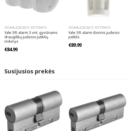
SIGNALIZACIJOS SISTEMOS
SIGNALIZACIJOS SISTEMOS
Yale SR-alarm 3 vnt. gyvūnams
Yale SR-alarm išorinis judesio
draugiškų judesio jutiklių
jutiklis
rinkinys
€89.99
€84.99
Susijusios prekės