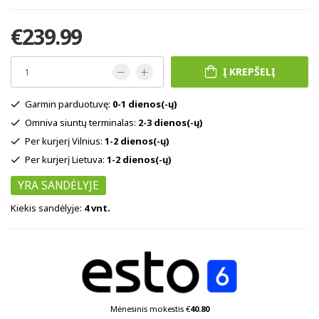
€239.99
Į KREPŠELĮ
Garmin parduotuvę:
0-1 dienos(-ų)
Omniva siuntų terminalas:
2-3 dienos(-ų)
Per kurjerį Vilnius:
1-2 dienos(-ų)
Per kurjerį Lietuva:
1-2 dienos(-ų)
YRA SANDĖLYJE
Kiekis sandėlyje:
4 vnt.
Mėnesinis mokestis €
40.80