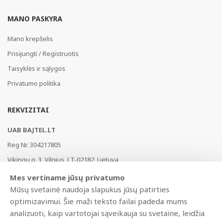
MANO PASKYRA
Mano krepšelis
Prisijungti / Registruotis
Taisyklės ir sąlygos
Privatumo politika
REKVIZITAI
UAB BAJTEL.LT
Reg Nr. 304217805
Vikingų g. 3, Vilnius, LT-02182, Lietuva
Swedbank, HABALT22
Mes vertiname jūsų privatumo
LT177300010146217453
Mūsų svetainė naudoja slapukus jūsų patirties
optimizavimui. Šie maži teksto failai padeda mums
analizuoti, kaip vartotojai sąveikauja su svetaine, leidžia