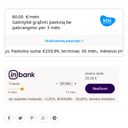
Įmokos dydis
20,16
€
−
+
18
mėn.
Trukmė:
Skaičiuoti
6
mėn.
72
mėn.
sio sutarties mokestis –
0,35
%, BVKKMN –
28,06
%, bendra mokėtina suma –
362