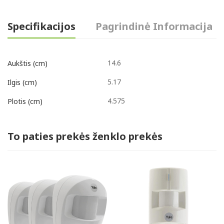
Specifikacijos
Pagrindinė Informacija
14.6
Aukštis (cm)
5.17
Ilgis (cm)
4.575
Plotis (cm)
To paties prekės ženklo prekės