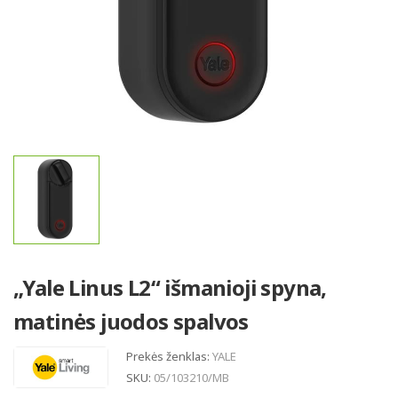
„Yale Linus L2“ išmanioji spyna,
matinės juodos spalvos
Prekės ženklas:
YALE
SKU:
05/103210/MB