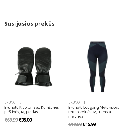
Susijusios prekės
BRUNOTTI
BRUNOTTI
Brunotti Kitio Unisex Kumštinės
Brunotti Leogang Moteriškos
pirštinės, M, Juodas
termo kelnės, M, Tamsiai
mėlynos
€69.99
€35.00
€19.99
€15.99