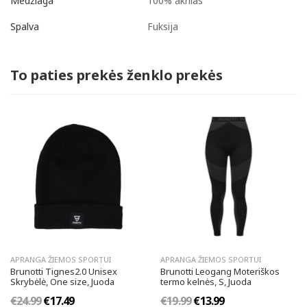
100% akrilas
Medžiaga
Fuksija
Spalva
To paties prekės ženklo prekės
APRANGA ŽIEMOS SPORTUI
APRANGA ŽIEMOS SPORTUI
Brunotti Tignes2.0 Unisex
Brunotti Leogang Moteriškos
Skrybėlė, One size, Juoda
termo kelnės, S, Juoda
€24.99
€17.49
€19.99
€13.99