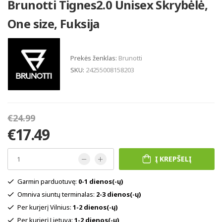
Brunotti Tignes2.0 Unisex Skrybėlė,
One size, Fuksija
Prekės ženklas:
Brunotti
SKU:
24255008158203
€24.99
€17.49
Į KREPŠELĮ
Garmin parduotuvę:
0-1 dienos(-ų)
Omniva siuntų terminalas:
2-3 dienos(-ų)
Per kurjerį Vilnius:
1-2 dienos(-ų)
Per kurjerį Lietuva:
1-2 dienos(-ų)