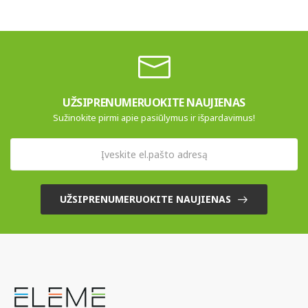
UŽSIPRENUMERUOKITE NAUJIENAS
Sužinokite pirmi apie pasiūlymus ir išpardavimus!
UŽSIPRENUMERUOKITE NAUJIENAS