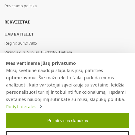
Privatumo politika
REKVIZITAI
UAB BAJTEL.LT
Reg Nr. 304217805
Vikingų g. 3, Vilnius, LT-02182, Lietuva
Swedbank, HABALT22
Mes vertiname jūsų privatumo
LT177300010146217453
Mūsų svetainė naudoja slapukus jūsų patirties
optimizavimui. Šie maži teksto failai padeda mums
analizuoti, kaip vartotojai sąveikauja su svetaine, leidžia
personalizuoti turinį ir tobulinti funkcionalumą. Tęsdami
svetainės naudojimą sutinkate su mūsų slapukų politika.
Rodyti detales
Priimti visus slapukus
Copyright © 2022 BAJTEL.LT UAB. Visos teisės saugomos.