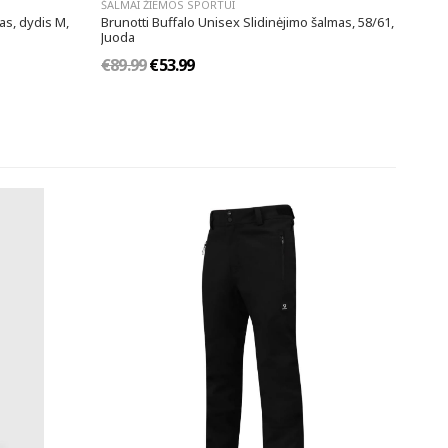
ŠALMAI ŽIEMOS SPORTUI
as, dydis M,
Brunotti Buffalo Unisex Slidinėjimo šalmas, 58/61,
Juoda
€89.99
€53.99