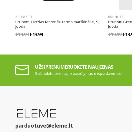
BRUNOTTI
BRUNOTTI
Brunotti Tanzias Moteriški termo marškinėliai, S,
Brunotti Gren
Juoda
Juoda
€19.99
€13.99
€19.99
€13.
UŽSIPRENUMERUOKITE NAUJIENAS
Sužinokite pirmi apie pasiūlymus ir išpardavimus!
parduotuve@eleme.lt