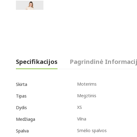
Specifikacijos
Pagrindinė Informaci
Moterims
Skirta
Megztinis
Tipas
XS
Dydis
Vilna
Medžiaga
Smėlio spalvos
Spalva