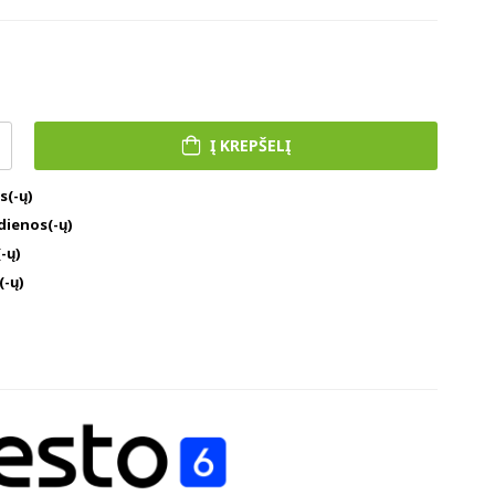
Į KREPŠELĮ
s(-ų)
 dienos(-ų)
-ų)
(-ų)