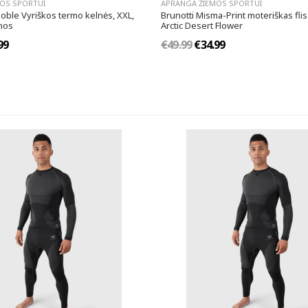
OS SPORTUI
APRANGA ŽIEMOS SPORTUI
oble Vyriškos termo kelnės, XXL,
Brunotti Misma-Print moteriškas flis
nos
Arctic Desert Flower
99
€49.99
€34.99