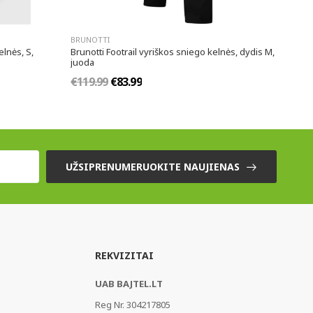
BRUNOTTI
lnės, S,
Brunotti Footrail vyriškos sniego kelnės, dydis M,
juoda
€119.99
€83.99
UŽSIPRENUMERUOKITE NAUJIENAS
REKVIZITAI
UAB BAJTEL.LT
Reg Nr. 304217805