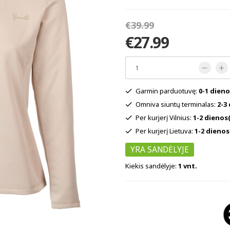
€39.99
€27.99
Garmin parduotuvę:
0-1 dieno
Omniva siuntų terminalas:
2-3
Per kurjerį Vilnius:
1-2 dienos(
Per kurjerį Lietuva:
1-2 dienos
YRA SANDĖLYJE
Kiekis sandėlyje:
1 vnt.