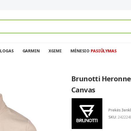
BLOGAS
GARMIN
XGIMI
MĖNESIO
PASIŪLYMAS
Brunotti Heronne
Canvas
Prekės ženk
SKU:
242224