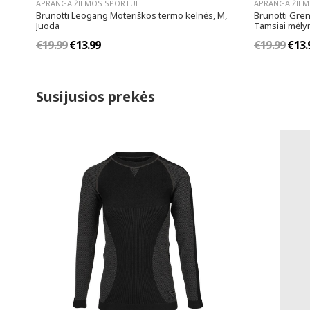
APRANGA ŽIEMOS SPORTUI
APRANGA ŽIEM
Brunotti Leogang Moteriškos termo kelnės, M,
Brunotti Gren
Juoda
Tamsiai mėly
€19.99
€13.99
€19.99
€13.
Susijusios prekės