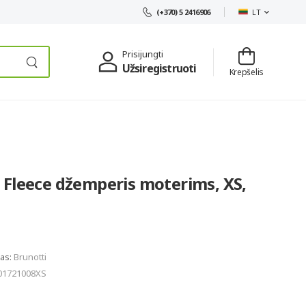
LT
(+370) 5 2416906
Prisijungti
Užsiregistruoti
Krepšelis
 Fleece džemperis moterims, XS,
las:
Brunotti
01721008XS