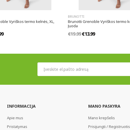
BRUNOTTI
oble Vyriškos termo kelnės, XL,
Brunotti Grenoble Vyriškos termo ke
Juoda
99
€19.99
€13.99
INFORMACIJA
MANO PASKYRA
Apie mus
Mano krepšelis
Pristatymas
Prisijungti / Registruotis